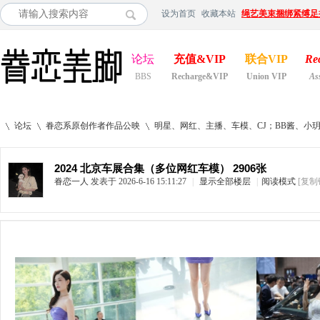
设为首页
收藏本站
绳艺美束捆绑紧缚足
论坛
充值&VIP
联合VIP
Re
BBS
Recharge&VIP
Union VIP
As
论坛
眷恋系原创作者作品公映
明星、网红、主播、车模、CJ；BB酱、小
2024 北京车展合集（多位网红车模） 2906张
眷恋一人
发表于 2026-6-16 15:11:27
|
显示全部楼层
|
阅读模式
[复制
»
›
›