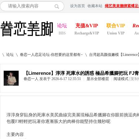
设为首页
收藏本站
绳艺美束捆绑紧缚足
论坛
充值&VIP
联合VIP
Re
BBS
Recharge&VIP
Union VIP
As
论坛
眷恋一人恋足论坛-你想要的这里都有~
台湾超高颜值嫩模【Limerenc
【Limerence】淳淳 死庫水的誘惑 極品希臘腳把玩 FJ
眷恋一人
发表于 2026-6-17 12:35:51
|
显示全部楼层
|
阅读模式
[复制
»
›
›
淳淳身穿貼身的死庫水美尻曲線完美展現極品希臘腳在你眼前挑逗肉
包覆FJ輕輕把玩著你逐漸脹大的肉棒你能堅持住幾秒呢
主要內容