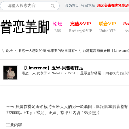
设为首页
收藏本站
绳艺美束捆绑紧缚足
论坛
充值&VIP
联合VIP
Re
BBS
Recharge&VIP
Union VIP
As
论坛
眷恋一人恋足论坛-你想要的这里都有~
台湾超高颜值嫩模【Limerenc
【Limerence】玉米-貝蕾帽裸足
眷恋一人
发表于 2026-6-17 12:35:51
|
显示全部楼层
|
阅读模式
[复制
»
›
›
玉米-貝蕾帽裸足著名模特玉米大人的另一款套圖，腳趾腳掌腳背都拍
都2000以上Tag：裸足、正妹、指甲油內含 185張照片
主要內容