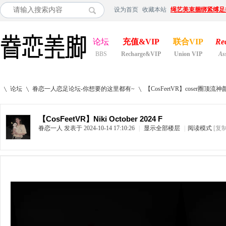
设为首页
收藏本站
绳艺美束捆绑紧缚足
论坛
充值&VIP
联合VIP
Re
BBS
Recharge&VIP
Union VIP
As
论坛
眷恋一人恋足论坛-你想要的这里都有~
【CosFeetVR】coser
【CosFeetVR】Niki October 2024 F
眷恋一人
发表于 2024-10-14 17:10:26
|
显示全部楼层
|
阅读模式
[复
»
›
›