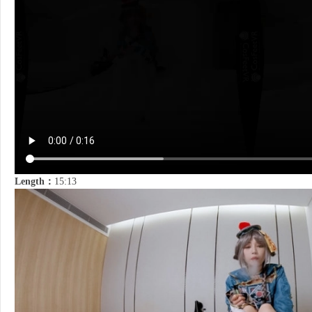
Length：
15:13